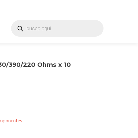
Products
search
330/390/220 Ohms x 10
mponentes