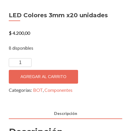
LED Colores 3mm x20 unidades
$
4.200,00
8 disponibles
LED
Colores
3mm
AGREGAR AL CARRITO
x20
unidades
Categorías:
BOT
,
Componentes
cantidad
Descripción