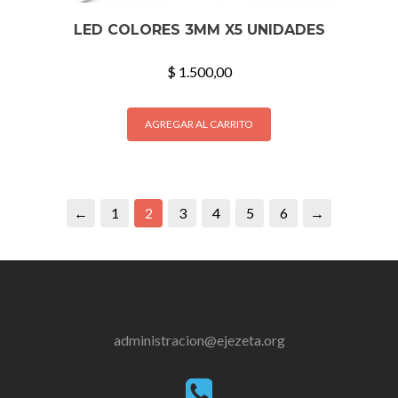
LED COLORES 3MM X5 UNIDADES
$
1.500,00
AGREGAR AL CARRITO
←
1
2
3
4
5
6
→
administracion@ejezeta.org